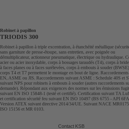
Robinet à papillon
TRIODIS 300
Robinet à papillon à triple excentration, à étanchéité métallique (sécurit
sans garniture de presse-étoupe, sans entretien, avec poignée ou
démultiplicateur, actionneur pneumatique, électrique ou hydraulique. C
acier ou acier inoxydable, corps à bossages taraudés (T4), corps à brid
à faces planes ou à faces surélevées, corps à embouts à souder (BWSE)
corps T4 et T7 permettent le montage en bout de ligne. Raccordements
EN, ASME ou JIS. Raccordements suivant ASME : Schedule 40S et 
suivant NPS pour robinets à embouts à souder (autres raccordements s
demande). Répondant aux exigences des normes sur les émissions fugit
suivant EN ISO 15848-1 (testé et certifié). Certification suivant TA Luf
et certification sécurité feu suivant EN ISO 10497 (BS 6755 - API 6FA
Version ATEX suivant directive 2014/34/UE. Suivant NACE MR0175
ISO 15156 et MR 0103.
Contact KSB