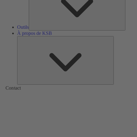
Outils
À propos de KSB
À
propos
de
KSB
Contact