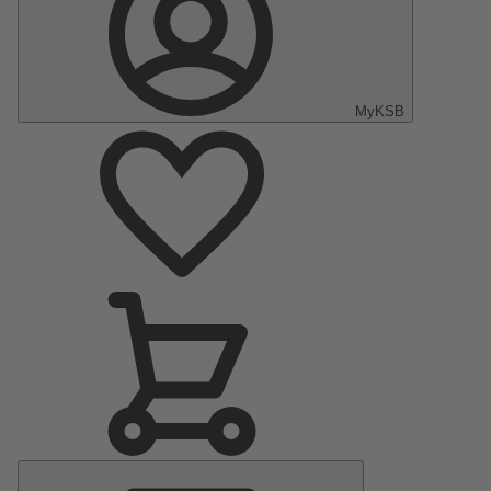
MyKSB
Menu
principal