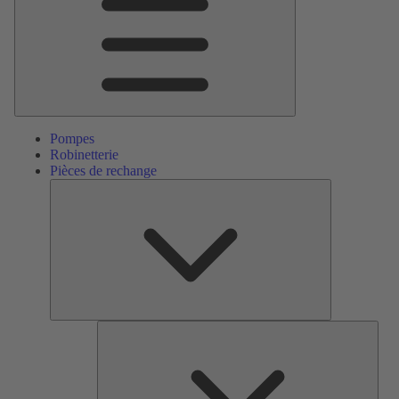
Pompes
Robinetterie
Pièces de rechange
Pièces
de
rechange
Serv