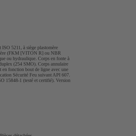
nt ISO 5211, à siège plastomère
lastomère (FKM [VITON R] ou NBR
ique ou hydraulique. Corps en fonte à
e duplex (254 SMO). Corps annulaire
t en fonction bout de ligne avec une
cation Sécurité Feu suivant API 607.
 15848-1 (testé et certifié). Version
Pièces détachées