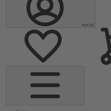
MyKSB
Menu
principal