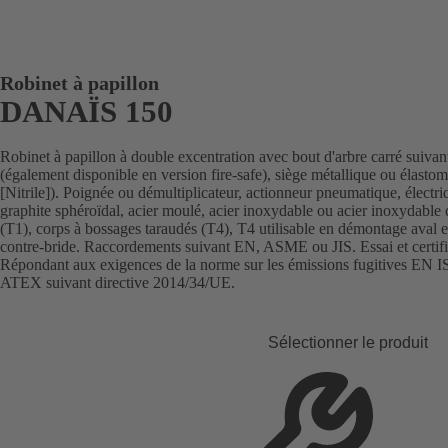
Robinet à papillon
DANAÏS 150
Robinet à papillon à double excentration avec bout d'arbre carré suiva
(également disponible en version fire-safe), siège métallique ou é
[Nitrile]). Poignée ou démultiplicateur, actionneur pneumatique, électr
graphite sphéroïdal, acier moulé, acier inoxydable ou acier inoxydabl
(T1), corps à bossages taraudés (T4), T4 utilisable en démontage aval e
contre-bride. Raccordements suivant EN, ASME ou JIS. Essai et certifi
Répondant aux exigences de la norme sur les émissions fugitives EN ISO
ATEX suivant directive 2014/34/UE.
Sélectionner le produit