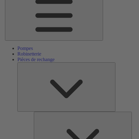
Pompes
Robinetterie
Pièces de rechange
Pièces
de
rechange
Serv