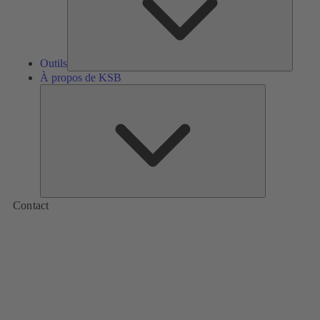
Outils
À propos de KSB
À
propos
de
KSB
Contact