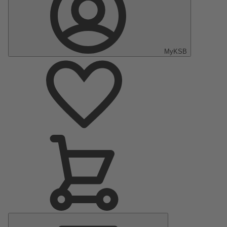
MyKSB
Menu
principal