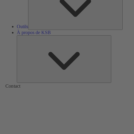
Outils
À propos de KSB
À
propos
de
KSB
Contact