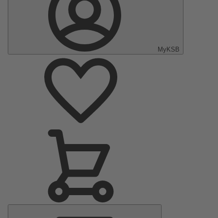
MyKSB
Menu
principal