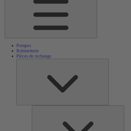
Pompes
Robinetterie
Pièces de rechange
Pièces
de
rechange
Serv