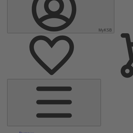
MyKSB
Menu
principal