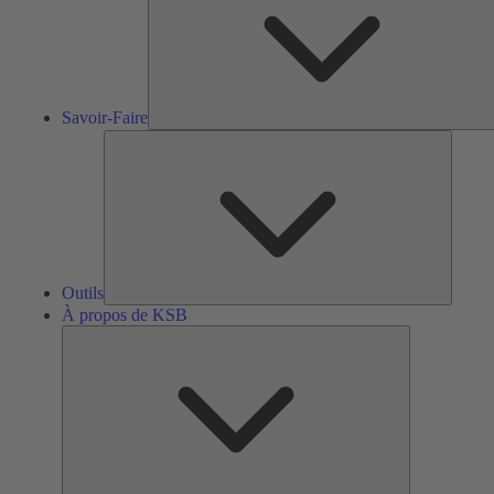
Savoir-Faire
Outils
Outils
À propos de KSB
À
propos
de
KSB