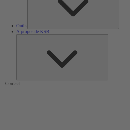
Outils
À propos de KSB
À
propos
de
KSB
Contact