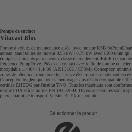
Pompe de surface
Vitacast Bloc
Pompe à volute, de maintenance aisée, avec moteur KSB SuPremE sa
aimant, (sauf tailles de moteur 0,55 kW / 0,75 kW avec 1500 t/min qui 
équipées d'aimants permanents), classe de rendement IE4/IE5 et variate
fréquence PumpDrive. Pièces en contact avec le fluide pompé en acier
inoxydable 1.4404 / 1.4409 (AISI 316L / CF3M). Conception minimisa
zones de rétention, roue ouverte, surface électropolie, rendement excell
Conception hygiénique pour le nettoyage sans résidu (compatible CIP /
certifiée EHEDG par l'institut TNO. Tous les matériaux sont conformes
norme FDA et à la norme EN 1935/2004. Divers accessoires sont dispo
p. ex. chariot de transport. Version ATEX disponible.
Sélectionner le produit