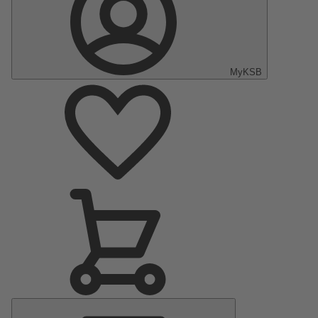
MyKSB
Menu
principal