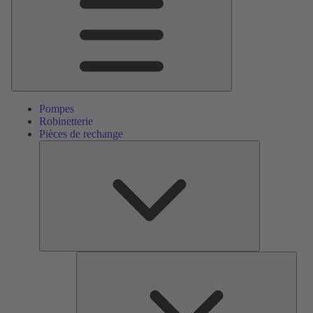
Pompes
Robinetterie
Pièces de rechange
Pièces
de
rechange
Serv