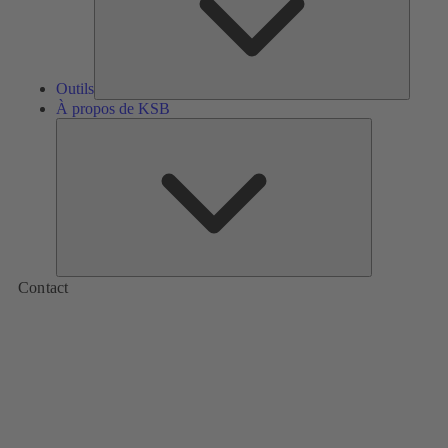
Outils
À propos de KSB
À
propos
de
KSB
Contact