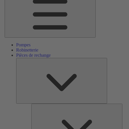
Pompes
Robinetterie
Pièces de rechange
Pièces
de
rechange
Serv