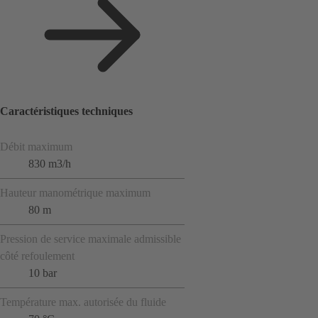
Caractéristiques techniques
Débit maximum
830 m3/h
Hauteur manométrique maximum
80 m
Pression de service maximale admissible
côté refoulement
10 bar
Température max. autorisée du fluide