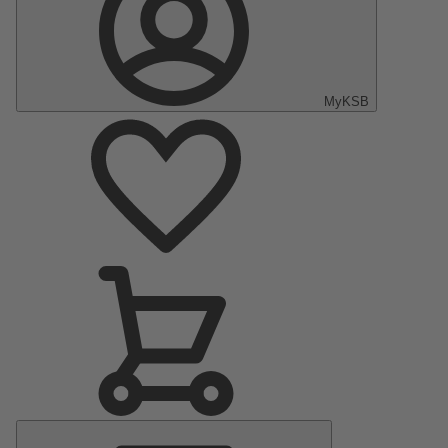
MyKSB
Menu
principal