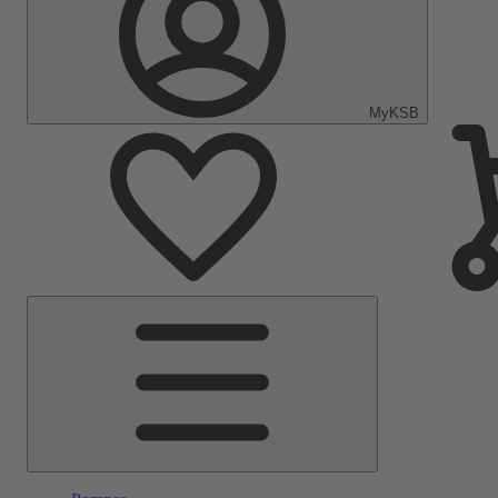
MyKSB
Menu
principal