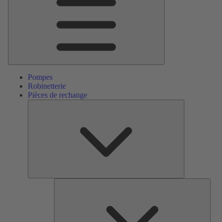
Pompes
Robinetterie
Pièces de rechange
Pièces
de
rechange
Serv