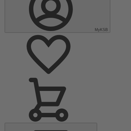
MyKSB
Menu
principal