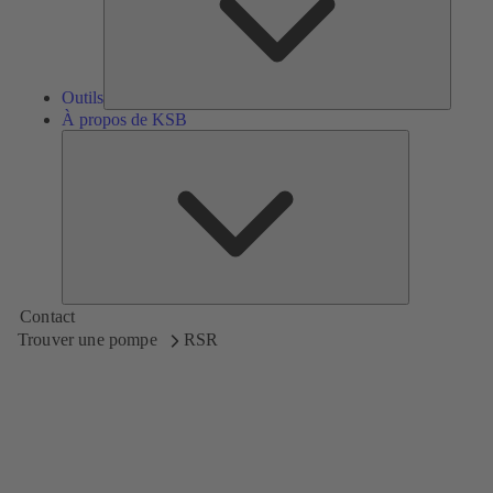
Outils
À propos de KSB
À
propos
de
KSB
Contact
Trouver une pompe
RSR