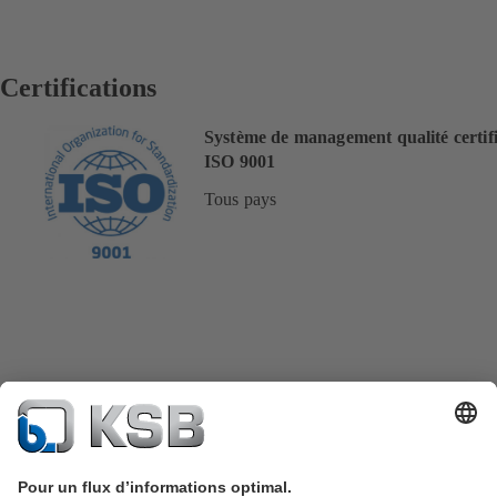
Certifications
Système de management qualité certif
ISO 9001
Tous pays