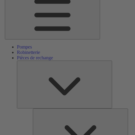
Pompes
Robinetterie
Pièces de rechange
Pièces
de
rechange
Serv