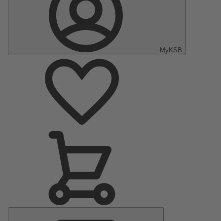
MyKSB
Menu
principal