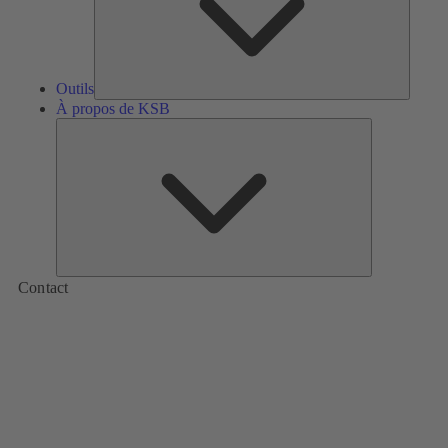
Outils
À propos de KSB
À
propos
de
KSB
Contact