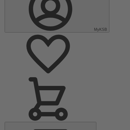
MyKSB
Menu
principal