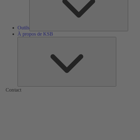
Outils
À propos de KSB
À
propos
de
KSB
Contact