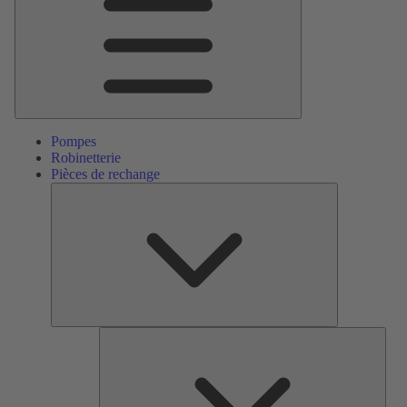
Pompes
Robinetterie
Pièces de rechange
Pièces
de
rechange
Serv