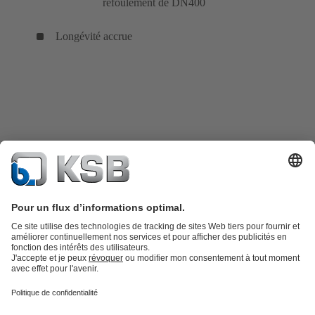
refoulement de DN400
Longévité accrue
Catalogue produits
KSB SupremeServ : Pièces de rechange
Premium