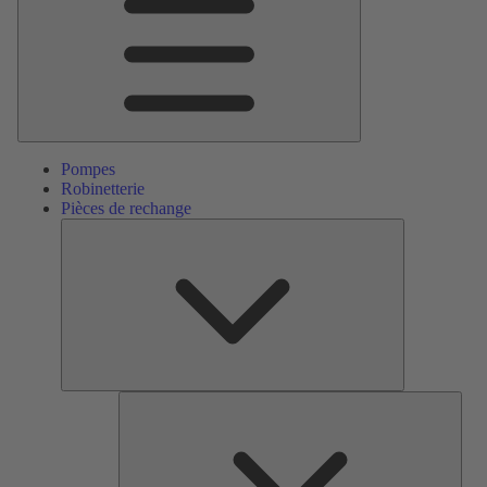
Pompes
Robinetterie
Pièces de rechange
Pièces
de
rechange
Serv