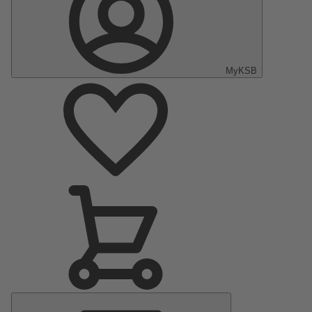
MyKSB
Menu
principal