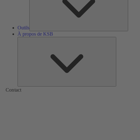
Outils
À propos de KSB
À
propos
de
KSB
Contact