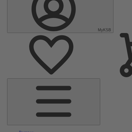
MyKSB
Menu
principal