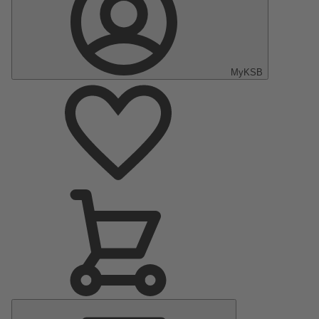
MyKSB
Menu
principal