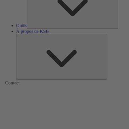
Outils
À propos de KSB
À
propos
de
KSB
Contact