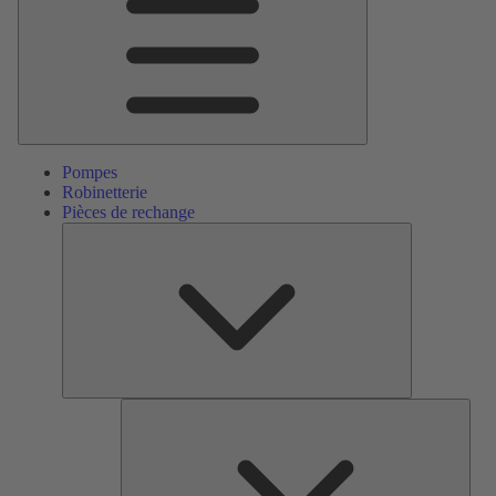
Pompes
Robinetterie
Pièces de rechange
Pièces
de
rechange
Serv