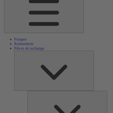
Pompes
Robinetterie
Pièces de rechange
Pièces
de
rechange
Serv