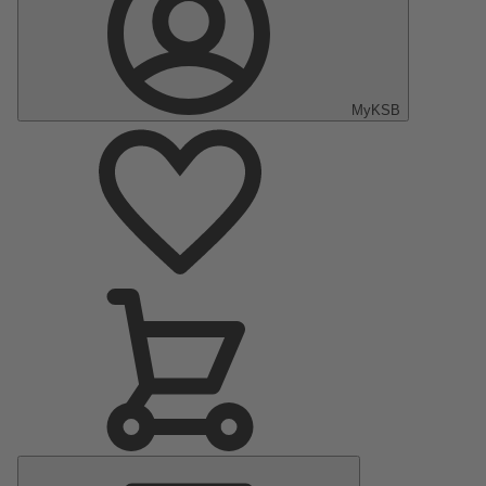
MyKSB
Menu
principal