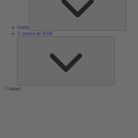
Outils
À propos de KSB
À
propos
de
KSB
Contact