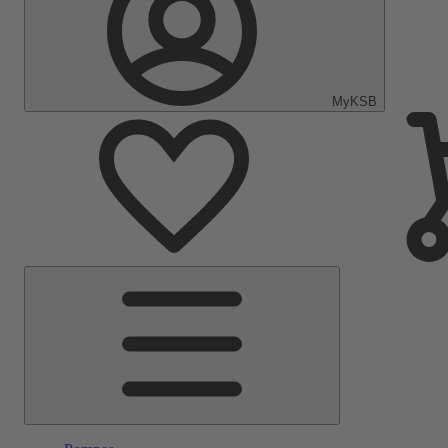
MyKSB
Menu
principal