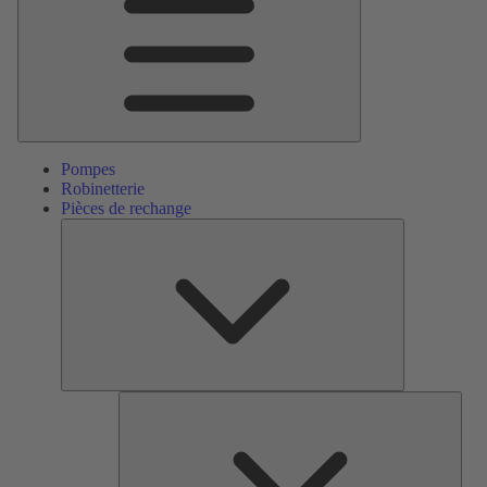
Pompes
Robinetterie
Pièces de rechange
Pièces
de
rechange
Serv