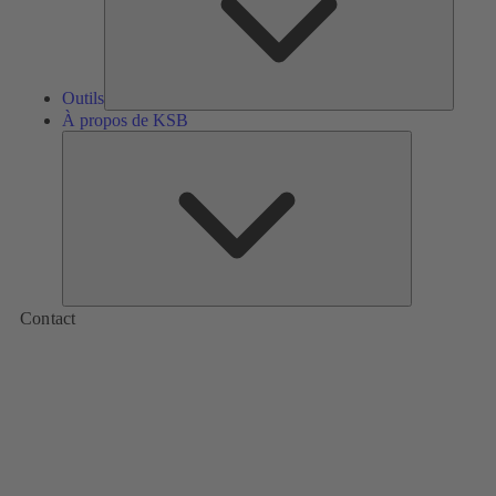
Outils
À propos de KSB
À
propos
de
KSB
Contact