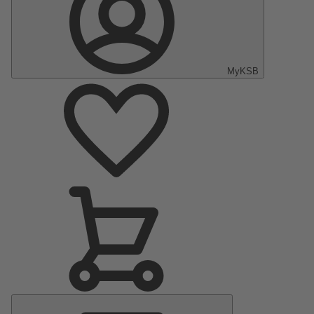
MyKSB
Menu
principal