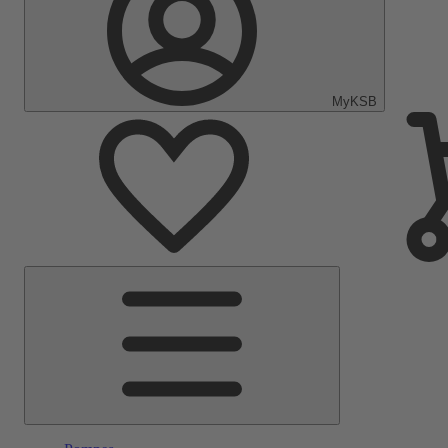
MyKSB
Menu
principal