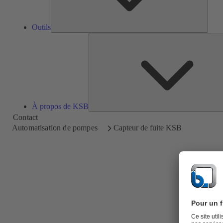
Outils
À propos de KSB
Contact
Automatisation de pompes
Capteur de fuite KSB