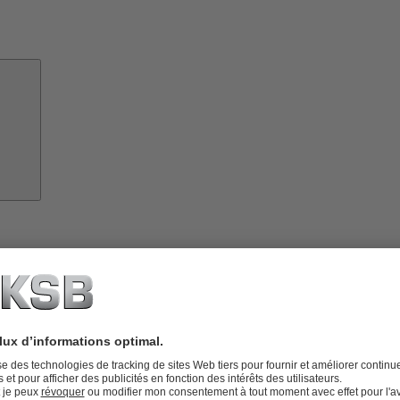
À
propos
de
KSB