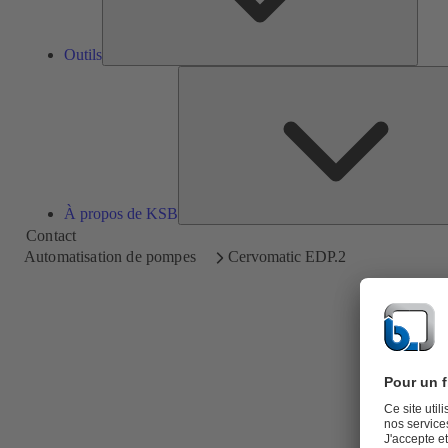
Outils
À propos de KSB
Contact
Automatisation de pompes
Cervomatic EDP.2