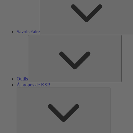
Savoir-Faire
Outils
Outils
À propos de KSB
À
propos
de
KSB