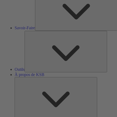
Savoir-Faire
Outils
Outils
À propos de KSB
À
propos
de
KSB