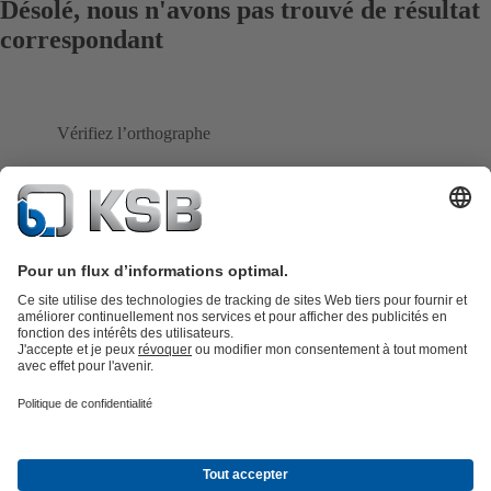
Désolé, nous n'avons pas trouvé de résultat
correspondant
Vérifiez l’orthographe
Obtenir de l'aide
Catalogue produits
KSB SupremeServ : Pièces de rechange
Premium
service : service premium pour les pompes et les robinets
Panier
Outils
Eaux usées
Eau propre
Industrie
Bâtiment
Énergie