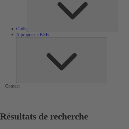
Outils
À propos de KSB
À
propos
de
KSB
Contact
Résultats de recherche