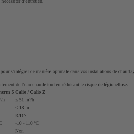
 nécessiter d’entretien.
our s’intégrer de manière optimale dans vos installations de chauffa
tement de l’eau chaude tout en réduisant le risque de légionellose.
herm S
Calio
/
Calio Z
³/h
≤ 51 m³/h
≤ 18 m
R/DN
ºC
-10 - 110 ºC
Non