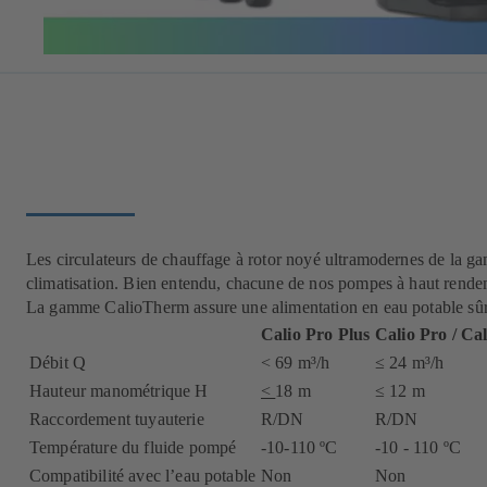
Les circulateurs de chauffage à rotor noyé ultramodernes de la ga
climatisation. Bien entendu, chacune de nos pompes à haut rendem
La gamme CalioTherm assure une alimentation en eau potable sûre e
Calio Pro Plus
Calio Pro
/
Cal
Débit Q
< 69 m³/h
≤ 24 m³/h
Hauteur manométrique H
<
18 m
≤ 12 m
Raccordement tuyauterie
R/DN
R/DN
Température du fluide pompé
-10-110 ºC
-10 - 110 ºC
Compatibilité avec l’eau potable
Non
Non