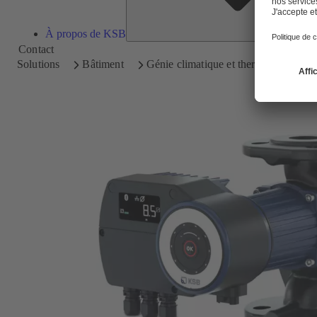
À propos de KSB
Contact
Solutions
Bâtiment
Génie climatique et thermique
Ci