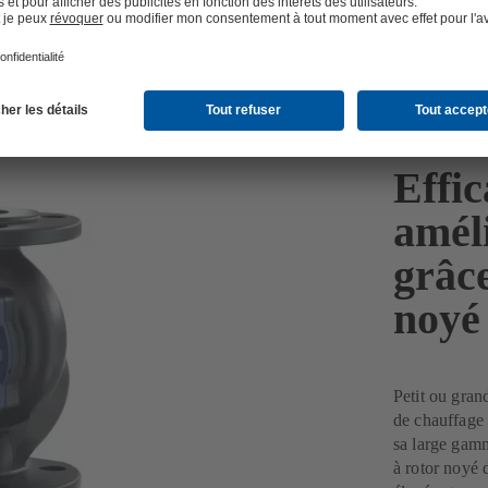
rculateurs à rotor noyé à haute efficacité énergétique et sans entretien
Effic
améli
grâce
noyé
Petit ou gran
de chauffage 
sa large gamm
à rotor noyé 