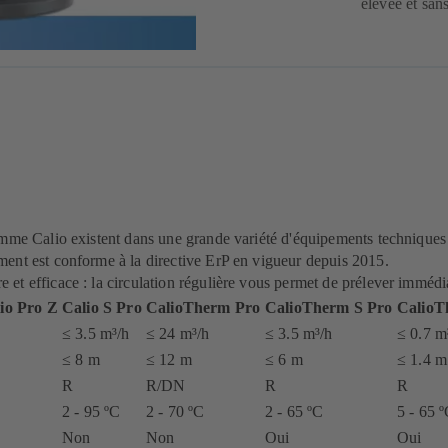
élevée et sans
mme Calio existent dans une grande variété d'équipements techniques p
ent est conforme à la directive ErP en vigueur depuis 2015.
t efficace : la circulation régulière vous permet de prélever immédia
io Pro Z
Calio S Pro
CalioTherm Pro
CalioTherm S Pro
CalioT
≤ 3.5 m³/h
≤ 24 m³/h
≤ 3.5 m³/h
≤ 0.7 m
≤ 8 m
≤ 12 m
≤ 6 m
≤ 1.4 m
R
R/DN
R
R
2 - 95 ºC
2 - 70 ºC
2 - 65 ºC
5 - 65 
Non
Non
Oui
Oui