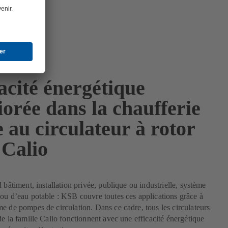
acité énergétique
orée dans la chaufferie
 au circulateur à rotor
 Calio
d bâtiment, installation privée, publique ou industrielle, système
ou d’eau potable : KSB couvre toutes ces applications grâce à
e de pompes de circulation. Dans ce cadre, tous les circulateurs
de la famille Calio fonctionnent avec une efficacité énergétique