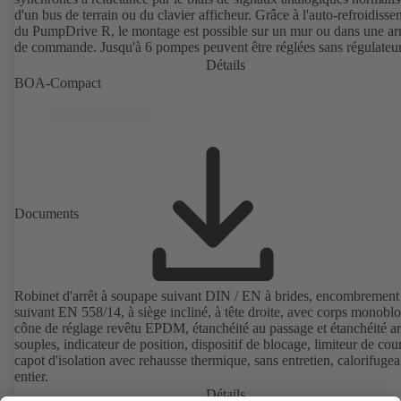
d'un bus de terrain ou du clavier afficheur. Grâce à l'auto-refroidiss
du PumpDrive R, le montage est possible sur un mur ou dans une ar
de commande. Jusqu'à 6 pompes peuvent être réglées sans régulateu
supplémentaire. PumpDrive R élargit la gamme de puissances du
Détails
PumpDrive 2 jusqu'à la puissance assignée de 315 kW (tension de r
BOA-Compact
3~ 380 - 480 V AC) ou 400 kW (sur demande, tension de réseau 3~
690 V AC).
Documents
Robinet d'arrêt à soupape suivant DIN / EN à brides, encombrement
suivant EN 558/14, à siège incliné, à tête droite, avec corps monoblo
cône de réglage revêtu EPDM, étanchéité au passage et étanchéité ar
souples, indicateur de position, dispositif de blocage, limiteur de cou
capot d'isolation avec rehausse thermique, sans entretien, calorifuge
entier.
Détails