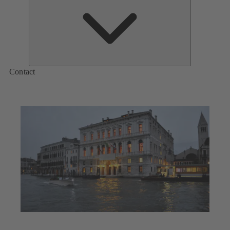
de
KSB
Contact