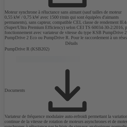
Moteur synchrone à réluctance sans aimant (sauf tailles de moteur
0,55 kW / 0,75 kW avec 1500 t/min qui sont équipées d'aimants
permanents), sans capteur, compatible CEI, classe de rendement IE4
(Super/Ultra Premium Efficiency) selon CEI TS 60034-30-2:2016, p
fonctionnement avec variateur de vitesse du type KSB PumpDrive 2
PumpDrive 2 Eco ou PumpDrive R. Pour le raccordement à un rése
triphasé 380-480 V (via PumpDrive). Les points de fixation du mote
Détails
correspondent à la norme IEC 60072, ce qui assure une utilisation
PumpDrive R (KSB202)
compatible avec les moteurs normalisés CEI et l'interchangeabilité to
avec les moteurs asynchrones normalisés IE2 ou IE3. Les dimension
extérieures sont dans les limites proposées par la norme DIN V 4267
2011) pour les moteurs IE2/IE3. La régulation du moteur est assurée
capteur de position rotorique. À 25 % de la puissance nominale, le
rendement du moteur est supérieur à 95 % du rendement nominal dan
cas de courbes couple-vitesse quadratiques. Le moteur est sans aima
« terres rares » n'entrent pas dans la fabrication du moteur qui respec
Documents
ainsi les principes de durabilité et de protection de l'environnement.
Variateur de fréquence modulaire auto-refroidi permettant la variatio
continue de la vitesse de rotation de moteurs asynchrones et de mote
synchrones à réluctance par le biais de signaux analogiques normalis