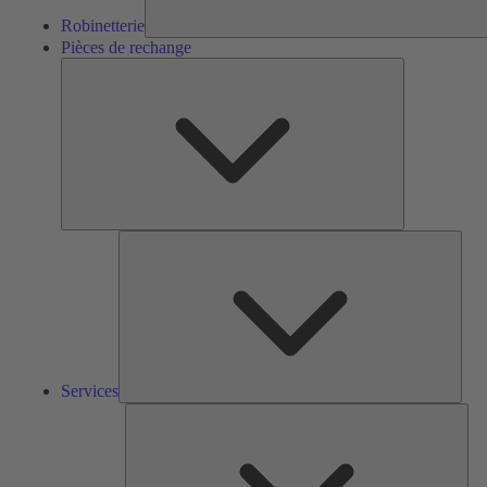
Robinetterie
Pièces de rechange
Pièces
de
rechange
Serv
Services
Solu