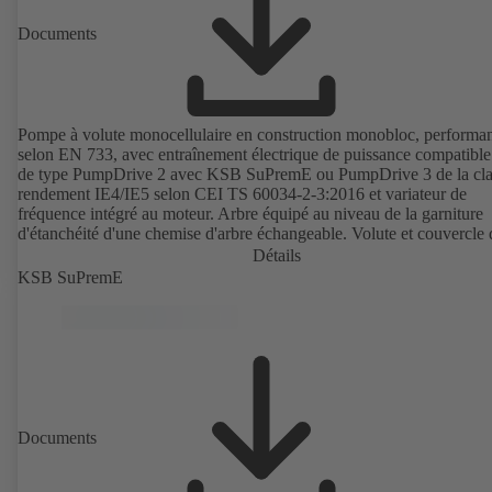
Documents
Pompe à volute monocellulaire en construction monobloc, performa
selon EN 733, avec entraînement électrique de puissance compatibl
de type PumpDrive 2 avec KSB SuPremE ou PumpDrive 3 de la cla
rendement IE4/IE5 selon CEI TS 60034-2-3:2016 et variateur de
fréquence intégré au moteur. Arbre équipé au niveau de la garniture
d'étanchéité d'une chemise d'arbre échangeable. Volute et couvercle 
corps avec bagues d'usure échangeables. Volute avec pieds de pomp
Détails
surmoulés en version B, C et S. Points de fixation selon la norme
KSB SuPremE
CEI 60072, dimensions extérieures suivant DIN V 42673 (07-2011)
Version ATEX disponible. Bien en avance sur les exigences d'efficac
des directives ErP.
Documents