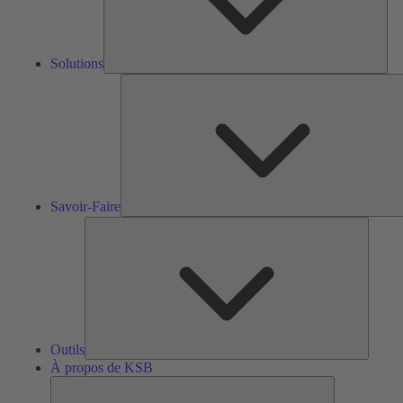
Solutions
S
F
Savoir-Faire
Outils
Outils
À propos de KSB
À
propos