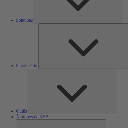
Solutions
S
F
Savoir-Faire
Outils
Outils
À propos de KSB
À
propos