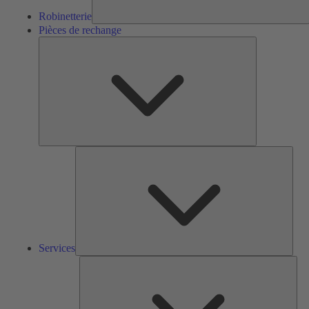
Robinetterie
Pièces de rechange
Pièces
de
rechange
Serv
Services
Solu