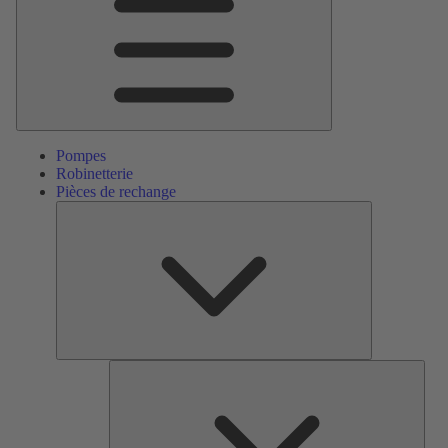
Pompes
Robinetterie
Pièces de rechange
Pièces
de
rechange
Serv