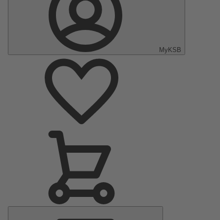
MyKSB
Menu
principal