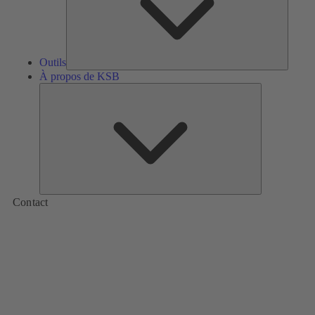
Outils
À propos de KSB
À
propos
de
KSB
Contact