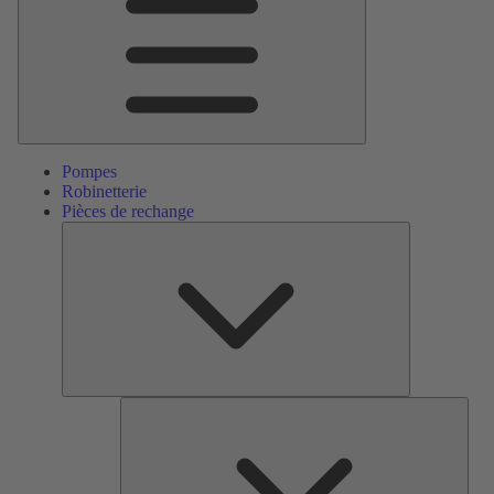
Pompes
Robinetterie
Pièces de rechange
Pièces
de
rechange
Serv