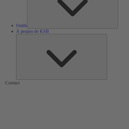
Outils
À propos de KSB
À
propos
de
KSB
Contact