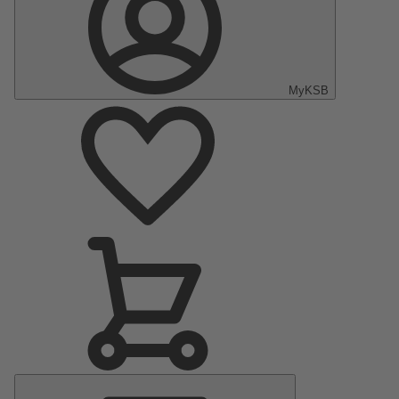
MyKSB
Menu
principal