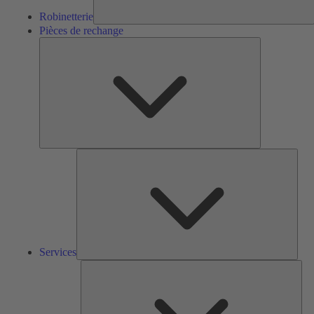
Robinetterie
Pièces de rechange
Pièces
de
rechange
Serv
Services
Solu