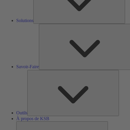
Solutions
S
F
Savoir-Faire
Outils
Outils
À propos de KSB
À
propos