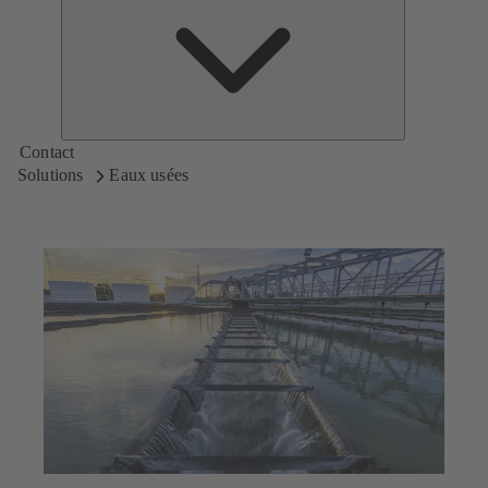
de
KSB
Contact
Solutions
Eaux usées