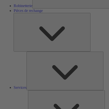
Robinetterie
Pièces de rechange
Pièces
de
rechange
Serv
Services
Solu