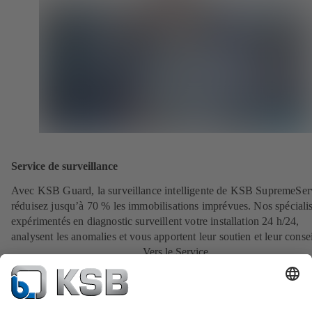
Service de surveillance
Avec KSB Guard, la surveillance intelligente de KSB SupremeSer
réduisez jusqu’à 70 % les immobilisations imprévues. Nos spécialis
expérimentés en diagnostic surveillent votre installation 24 h/24,
analysent les anomalies et vous apportent leur soutien et leur consei
Vers le Service