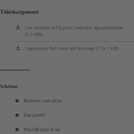
Téléchargement
Les solutions KSB pour l’industrie agroalimentaire
(s'ouvre
(3.3 MB)
dans
un
nouvel
Application flyer food and beverage (755.1 KB)
(s'ouvre
onglet)
dans
un
nouvel
onglet)
Schémas
Boissons sans alcoo
(
s
Eau purifié
(
'
s
o
Procédé pour le lai
'
(
u