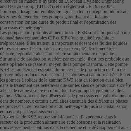
directives en matière d’hygiène du European Hygienic Engineering
and Design Group (EHEDG) et du règlement CE 1935/2004.
Pompage, dosage ou remplissage : grâce à leur conception minimisant
les zones de rétention, ces pompes garantissent à la fois une
conservation longue durée du produit final et l’optimisation des
processus de nettoyage.
Les pompes pour produits alimentaires de KSB sont fabriquées à partir
de matériaux compatibles CIP et SIP d’une qualité hygiénique
irréprochable. Elles traitent, transportent et dosent des fluides liquides
et très visqueux (le sirop de sucre par exemple) de manière très
délicate, répondant ainsi à un critère supplémentaire de qualité.
Sur un site de production sucrière par exemple, il est très probable que
cette opération se fasse au moyen de la pompe Etanorm. Cette pompe
KSB est un élément essentiel du processus de production de l’un des
plus grands producteurs de sucre. Les pompes à eau normalisées Eta et
les pompes à solides de la gamme KWP sont en fonction aussi bien
dans le traitement des betteraves que sur les sites de production sucrière
à base de canne à sucre ou d’amidon. Les pompes hygiéniques de la
gamme Vita sont ensuite utilisées dans le processus en aval, notamment
dans de nombreux circuits auxiliaires essentiels des différentes phases
de processus : de l’extraction et du nettoyage du jus à la cristallisation,
en passant par l’épaississement.
L’expertise de KSB repose sur 148 années d’expérience dans le
secteur de la production alimentaire et de boissons et la réalisation
d’investissements continus dans la recherche et le développement ainsi