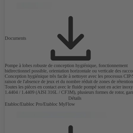
Documents
Pompe à lobes robuste de conception hygiénique, fonctionnement
bidirectionnel possible, orientation horizontale ou verticale des racco
Conception hygiénique très facile à nettoyer avec les processus CIP/
raison de l'absence de jeux et du nombre réduit de zones de rétention
Toutes les pièces en contact avec le fluide pompé sont en acier inox
1.4404 / 1.4409 (AISI 316L / CF3M), plusieurs formes de rotor, garn
d'étanchéité d'arbre et raccords process disponibles. Groupe motop
Détails
avec engrenage et moteur normalisé. Les élastomères de la pompe so
Etabloc/Etabloc Pro/Etabloc MyFlow
conformes aux normes de la FDA et à la norme EN 1935/2004. Les
accessoires disponibles sont, entre autres, un chariot, un corps ou un
couvercle de corps réchauffé et une protection contre la surpression.
Version ATEX disponible.