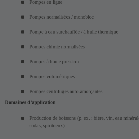
Pompes en ligne
g
o
e
n
u
e
l
n
t
o
v
l
Pompes normalisées / monobloc
e
g
)
u
e
o
t
l
v
l
n
Pompe à eau surchauffée / à huile thermique
)
e
e
o
g
t
l
n
l
Pompes chimie normalisées
)
o
g
e
n
l
t
Pompes à haute pression
g
e
)
l
t
Pompes volumétriques
e
)
t
Pompes centrifuges auto-amorçantes
)
Domaines d’application
Production de boissons (p. ex. : bière, vin, eau minéral
sodas, spiritueux)