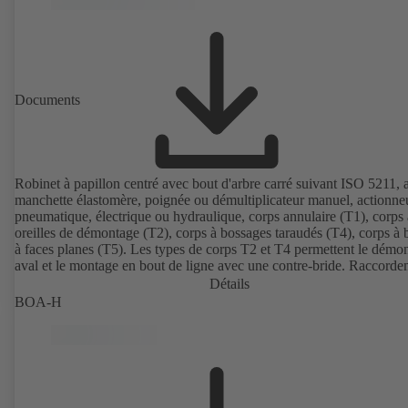
Documents
Robinet à papillon centré avec bout d'arbre carré suivant ISO 5211, 
manchette élastomère, poignée ou démultiplicateur manuel, actionne
pneumatique, électrique ou hydraulique, corps annulaire (T1), corps 
oreilles de démontage (T2), corps à bossages taraudés (T4), corps à 
à faces planes (T5). Les types de corps T2 et T4 permettent le démo
aval et le montage en bout de ligne avec une contre-bride. Raccorde
suivant EN, ASME, JIS.
Détails
BOA-H