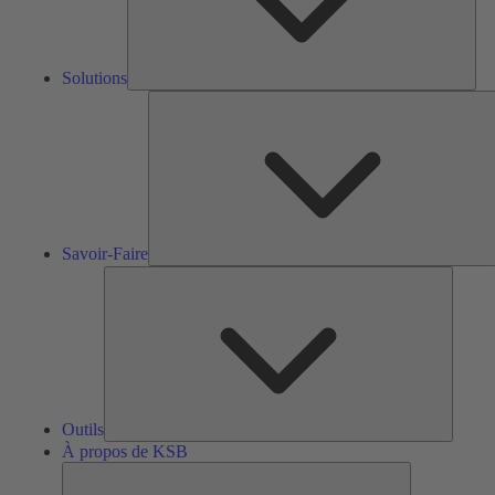
Solutions
S
F
Savoir-Faire
Outils
Outils
À propos de KSB
À
propos