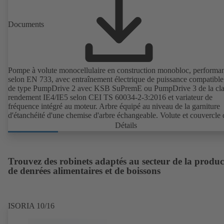
Documents
Pompe à volute monocellulaire en construction monobloc, performa
selon EN 733, avec entraînement électrique de puissance compatibl
de type PumpDrive 2 avec KSB SuPremE ou PumpDrive 3 de la cla
rendement IE4/IE5 selon CEI TS 60034-2-3:2016 et variateur de
fréquence intégré au moteur. Arbre équipé au niveau de la garniture
d'étanchéité d'une chemise d'arbre échangeable. Volute et couvercle 
corps avec bagues d'usure échangeables. Volute avec pieds de pomp
Détails
surmoulés en version B, C et S. Points de fixation selon la norme
CEI 60072, dimensions extérieures suivant DIN V 42673 (07-2011)
Version ATEX disponible. Bien en avance sur les exigences d'efficac
des directives ErP.
Trouvez des robinets adaptés au secteur de la produc
de denrées alimentaires et de boissons
ISORIA 10/16