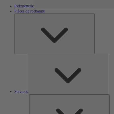
Robinetterie
Pièces de rechange
Pièces
de
rechange
Serv
Services
Solu