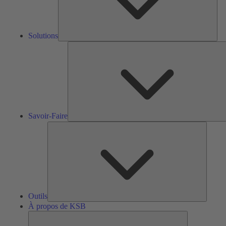
Solutions
S
F
Savoir-Faire
Outils
Outils
À propos de KSB
À
propos