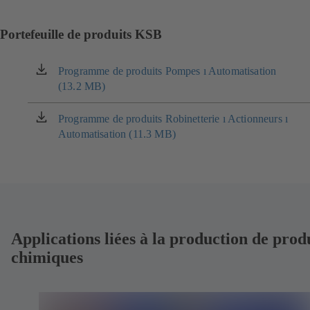
Portefeuille de produits KSB
Programme de produits Pompes ı Automatisation
(s'ouvre
(13.2 MB)
dans
un
nouvel
Programme de produits Robinetterie ı Actionneurs ı
(s'ouvre
onglet)
Automatisation (11.3 MB)
dans
un
nouvel
onglet)
Applications liées à la production de prod
chimiques