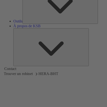
Outils
À propos de KSB
À
propos
de
KSB
Contact
Trouver un robinet
HERA-BHT