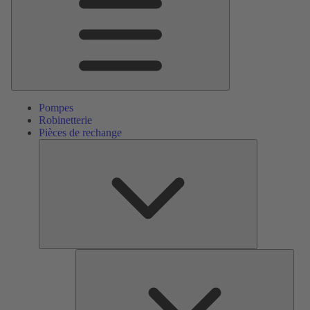
Pompes
Robinetterie
Pièces de rechange
Pièces
de
rechange
Serv