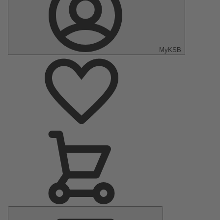
MyKSB
Menu
principal