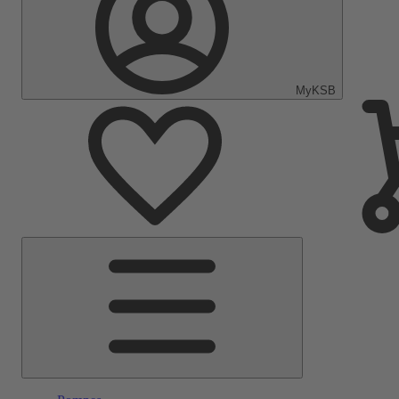
MyKSB
Menu
principal