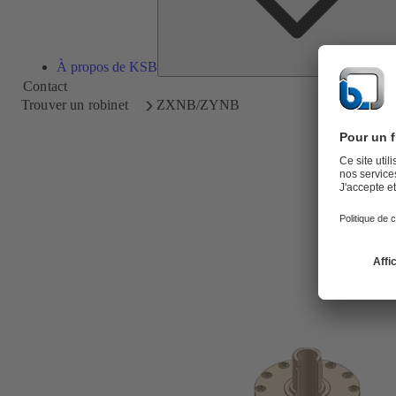
À propos de KSB
Contact
Trouver un robinet
ZXNB/ZYNB