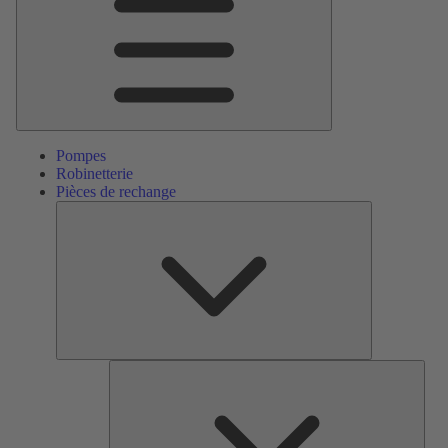
Pompes
Robinetterie
Pièces de rechange
Pièces
de
rechange
Serv