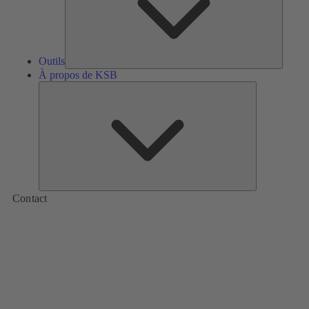
Outils
À propos de KSB
À
propos
de
KSB
Contact