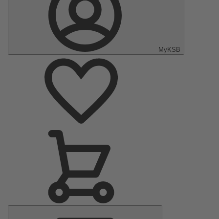
MyKSB
Menu
principal