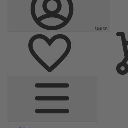
MyKSB
Menu
principal