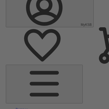
MyKSB
Menu
principal