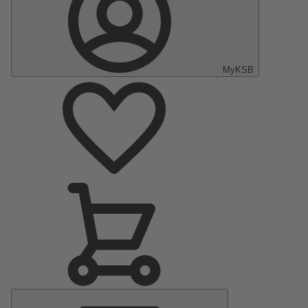
MyKSB
Menu
principal