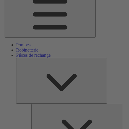
Pompes
Robinetterie
Pièces de rechange
Pièces
de
rechange
Serv