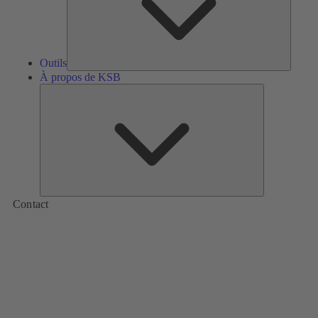
Outils
À propos de KSB
À
propos
de
KSB
Contact