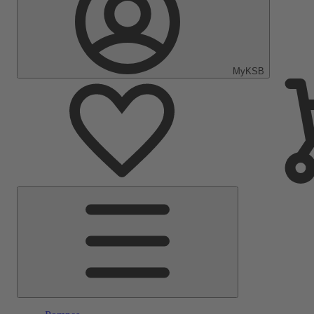
MyKSB
Menu
principal