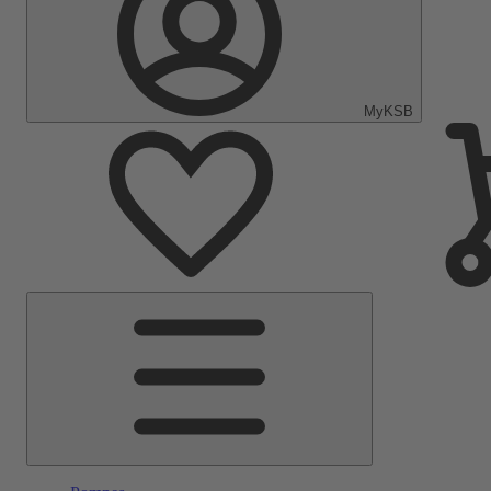
MyKSB
Menu
principal