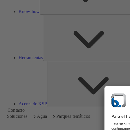
Know-how
Herramientas
Acerca de KSB
Contacto
Soluciones
Agua
Parques temáticos