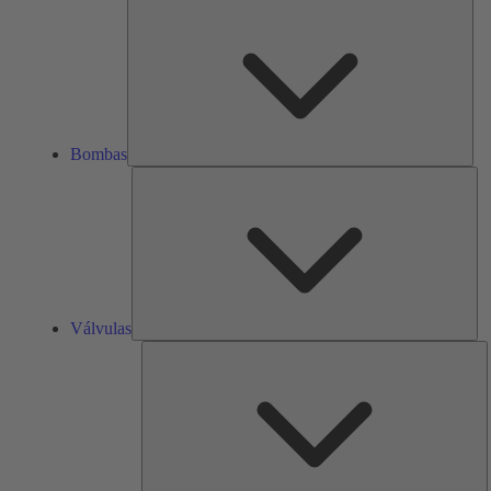
Bom
Bombas
Vál
Válvulas
R