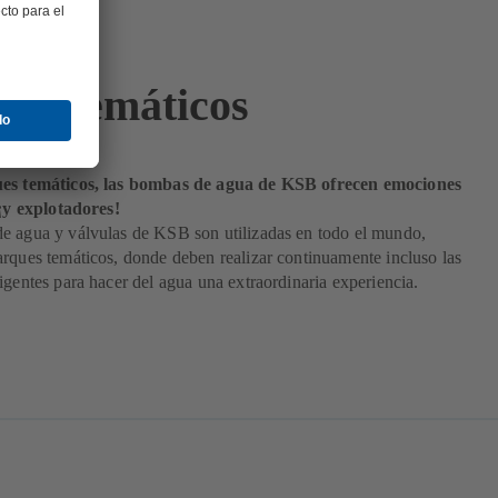
ues temáticos
ues temáticos, las bombas de agua de KSB ofrecen emociones
 ¡y explotadores!
e agua y válvulas de KSB son utilizadas en todo el mundo,
rques temáticos, donde deben realizar continuamente incluso las
igentes para hacer del agua una extraordinaria experiencia.