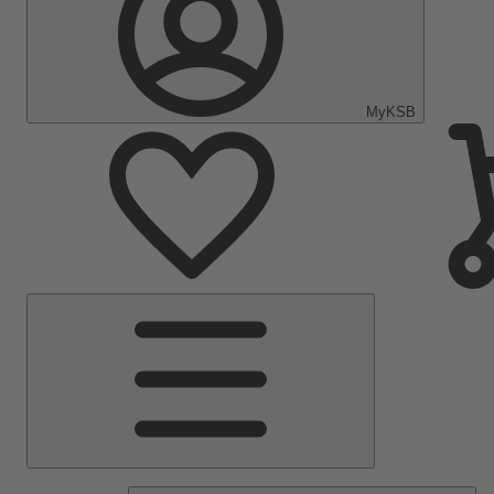
MyKSB
Menú
principal