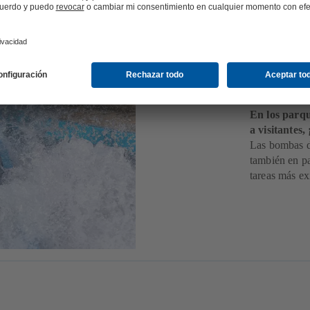
Parq
En los parq
a visitantes,
Las bombas d
también en pa
tareas más ex