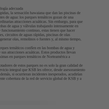
nología adecuada
ápidas, la sensación hawaiana que dan las piscinas de
entes de agua: los parques temáticos gozan de una
rdinarias atracciones acuáticas. Sin embargo, para que
ombas de agua y válvulas trabajando intensamente en
 funcionamiento continuo, estas tienen que hacer
s, circuitos de aguas rápidas, piscinas de olas
; generar olas, remolinos o fuentes y, al mismo tiempo,
arques temáticos confíen en las bombas de agua y
 sus atracciones acuáticas. Estos productos llevan
áximas en parques temáticos de Norteamérica a
dores de estos parques no es solo la gran calidad de
servicio integral que KSB les ofrece, desde asesoramiento
demás, si ocurrieran incidentes inesperados, acudirían
ente cobertura de la red de servicio global de KSB y a