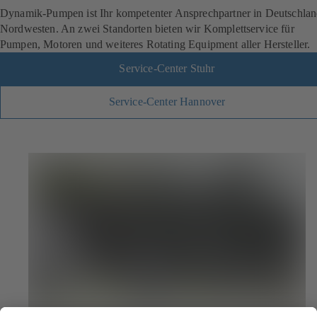
Dynamik-Pumpen ist Ihr kompetenter Ansprechpartner in Deutschlan
Nordwesten. An zwei Standorten bieten wir Komplettservice für
Pumpen, Motoren und weiteres Rotating Equipment aller Hersteller.
Service-Center Stuhr
Service-Center Hannover