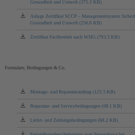
Tab)
Gesundheit und Umwelt (375.3 KB)
in
einem
neuen
Anlage Zertifikat SCCP – Managementsystem Sicherh
(öffnet
Tab)
Gesundheit und Umwelt (256.8 KB)
in
einem
neuen
Zertifikat Fachbetrieb nach WHG (793.5 KB)
(öffnet
Tab)
in
einem
neuen
Tab)
Formulare, Bedingungen & Co.
Montage- und Reparaturauftrag (123.5 KB)
(öffnet
in
einem
Reparatur- und Servicebedingungen (68.1 KB)
(öffnet
neuen
in
Tab)
einem
Liefer- und Zahlungsbedingungen (68.2 KB)
(öffnet
neuen
in
Tab)
einem
Freistellungsbescheinigung zum Steuerabzug bei
(öffnet