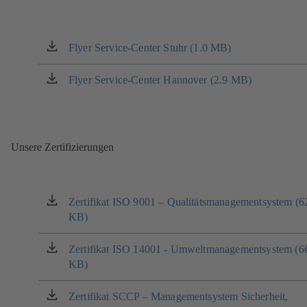
Flyer Service-Center Stuhr (1.0 MB)
(öffnet
in
einem
Flyer Service-Center Hannover (2.9 MB)
(öffnet
neuen
in
Tab)
einem
neuen
Tab)
Unsere Zertifizierungen
Zertifikat ISO 9001 – Qualitätsmanagementsystem (6
(öffnet
KB)
in
einem
neuen
Zertifikat ISO 14001 - Umweltmanagementsystem (6
(öffnet
Tab)
KB)
in
einem
neuen
Zertifikat SCCP – Managementsystem Sicherheit,
(öffnet