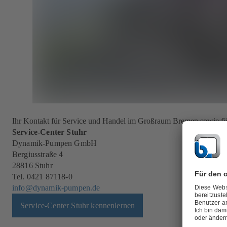
Ihr Kontakt für Service und Handel im Großraum Bremen sowie f
Service-Center Stuhr
Dynamik-Pumpen GmbH
Bergiusstraße 4
28816 Stuhr
Tel. 0421 87118-0
info@dynamik-pumpen.de
Service-Center Stuhr kennenlernen