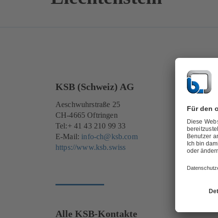
KSB (Schweiz) AG
Aeschwuhrstraße 25
CH-4665 Oftringen
Tel:+ 41 43 210 99 33
E-Mail:
info-ch@ksb.com
https://www.ksb.swiss
Alle KSB-Kontakte