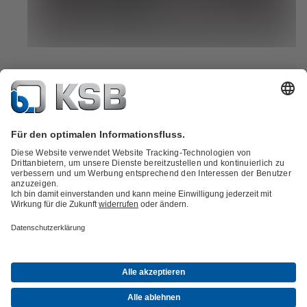
Und? Wann kommen Sie ins Uder Elektromechanik-
Team?
Sind Sie neugierig auf uns und unsere Arbeit geworden? Wir freuen 
über Ihr Interesse und eine Bewerbung.
Stellenangebote ansehen
Service
Handel
Standorte
Zertifizierungen
Stellenangebote
Downloads