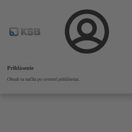
Nájsť čerpadlo
Nájsť armatúru
Newsletter
Vyhľadá
Prihlásenie
Prihlásenie
Obsah sa načíta po overení prihlásenia.