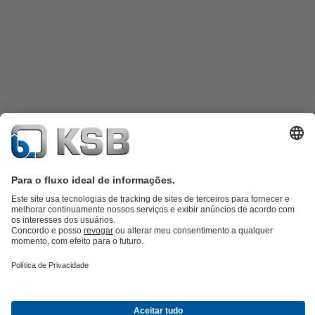
Catálogo de produtos
KSB SupremeServ: peças sobressalentes
KSB
SupremeServ: assistência premium para bombas e válvulas
Carrinho
de compras
Ferramentas
Águas Residuais
Abastecimento de Água
Indústria
Tecnologia de
edifícios
Energias Renováveis
KSB Portugal • Venha Conhecer-nos melhor
Eventos
Informações
Técnicas e Notícias
Oportunidades de carreira na KSB
Redes Sociais