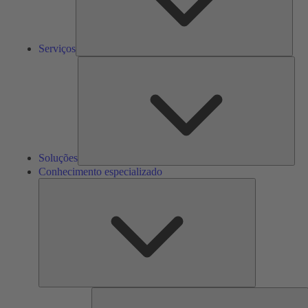
Serviços
Solu
Soluções
Conhecimento especializado
Conhecimento
especializado
F