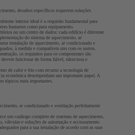
ecimento, desafios específicos requerem soluções
biente interior ideal é o requisito fundamental para
seres humanos como para equipamento.
tórios ou um centro de dados: cada edifício é diferente
mplementação do sistema de aquecimento, ar
 uma instalação de aquecimento, ar condicionado e
equados, à medida e compatíveis uns com os outros.
nstrução, os requisitos para os componentes são
evem funcionar de forma fiável, silenciosa e
to de calor e frio com recurso a tecnologia de
ência económica desempenham um importante papel. A
dos tópicos mais importantes.
cimento, ar condicionado e ventilação perfeitamente
ce um catálogo completo de sistemas de aquecimento,
s, válvulas e soluções de automação e accionamento.
adequados para a sua instalação de acordo com as suas