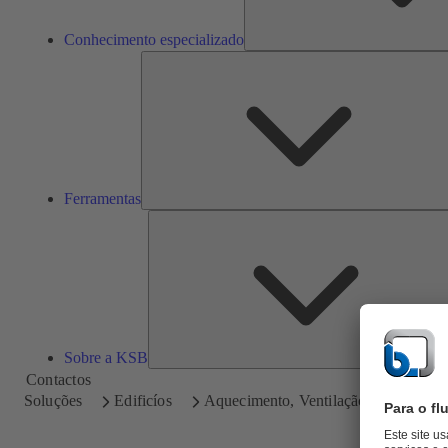
Conhecimento especializado
Ferramentas
Sobre a KSB
Contactos
Soluções
Edificíos
Aquecimento, Ventilação e Ar Condi