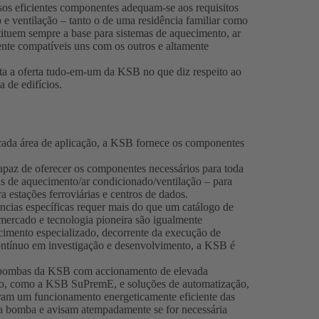
sos eficientes componentes adequam-se aos requisitos
 e ventilação – tanto o de uma residência familiar como
ituem sempre a base para sistemas de aquecimento, ar
ente compatíveis uns com os outros e altamente
ta a oferta tudo-em-um da KSB no que diz respeito ao
a de edifícios.
cada área de aplicação, a KSB fornece os componentes
apaz de oferecer os componentes necessários para toda
as de aquecimento/ar condicionado/ventilação – para
a estações ferroviárias e centros de dados.
ncias específicas requer mais do que um catálogo de
mercado e tecnologia pioneira são igualmente
mento especializado, decorrente da execução de
contínuo em investigação e desenvolvimento, a KSB é
 bombas da KSB com accionamento de elevada
ação, como a KSB SuPremE, e soluções de automatização,
ram um funcionamento energeticamente eficiente das
da bomba e avisam atempadamente se for necessária