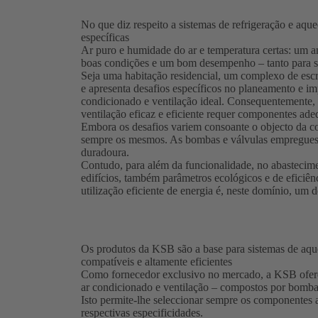
No que diz respeito a sistemas de refrigeração e aqu
específicas
Ar puro e humidade do ar e temperatura certas: um am
boas condições e um bom desempenho – tanto para 
Seja uma habitação residencial, um complexo de escri
e apresenta desafios específicos no planeamento e i
condicionado e ventilação ideal. Consequentemente,
ventilação eficaz e eficiente requer componentes ad
Embora os desafios variem consoante o objecto da co
sempre os mesmos. As bombas e válvulas empregues d
duradoura.
Contudo, para além da funcionalidade, no abastecimen
edifícios, também parâmetros ecológicos e de efici
utilização eficiente de energia é, neste domínio, um 
Os produtos da KSB são a base para sistemas de aque
compatíveis e altamente eficientes
Como fornecedor exclusivo no mercado, a KSB ofere
ar condicionado e ventilação – compostos por bomba
Isto permite-lhe seleccionar sempre os componentes 
respectivas especificidades.