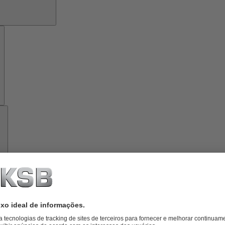
Ferramentas
Sobre
a
KSB
cionado