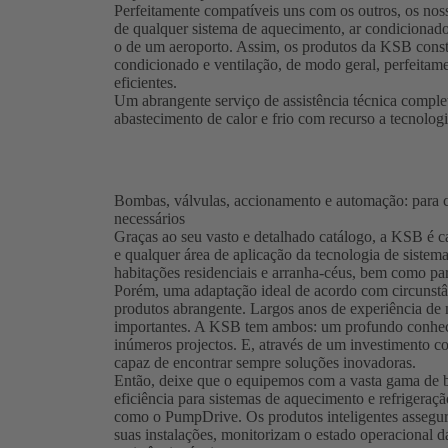
Perfeitamente compatíveis uns com os outros, os nos
de qualquer sistema de aquecimento, ar condicionado
o de um aeroporto. Assim, os produtos da KSB const
condicionado e ventilação, de modo geral, perfeitam
eficientes.
Um abrangente serviço de assistência técnica comple
abastecimento de calor e frio com recurso a tecnologi
Bombas, válvulas, accionamento e automação: para 
necessários
Graças ao seu vasto e detalhado catálogo, a KSB é c
e qualquer área de aplicação da tecnologia de sistem
habitações residenciais e arranha-céus, bem como par
Porém, uma adaptação ideal de acordo com circunstâ
produtos abrangente. Largos anos de experiência de 
importantes. A KSB tem ambos: um profundo conheci
inúmeros projectos. E, através de um investimento 
capaz de encontrar sempre soluções inovadoras.
Então, deixe que o equipemos com a vasta gama de
eficiência para sistemas de aquecimento e refriger
como o PumpDrive. Os produtos inteligentes assegu
suas instalações, monitorizam o estado operacional 