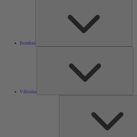
Bom
Bombas
Vál
Válvulas