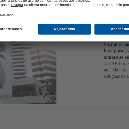
Abast
Sozinhos são
base para si
altamente ef
A KSB fornec
aquecimento.
soluções de 