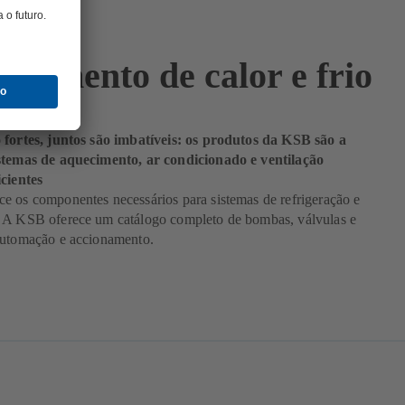
ecimento de calor e frio
 fortes, juntos são imbatíveis: os produtos da KSB são a
stemas de aquecimento, ar condicionado e ventilação
icientes
e os componentes necessários para sistemas de refrigeração e
 A KSB oferece um catálogo completo de bombas, válvulas e
automação e accionamento.