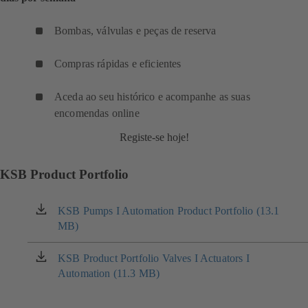
Bombas, válvulas e peças de reserva
Compras rápidas e eficientes
Aceda ao seu histórico e acompanhe as suas
encomendas online
Registe-se hoje!
KSB Product Portfolio
KSB Pumps I Automation Product Portfolio (13.1
(abre
MB)
em
uma
nova
KSB Product Portfolio Valves I Actuators I
(abre
aba)
Automation (11.3 MB)
em
uma
nova