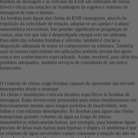
bombas de drenagem e as válvulas da KSB são utilizadas de forma
fiável e eficaz em estações de bombagem de esgotos e sistemas de
drenagem de todo o mundo.
As bombas para águas das cheias da KSB conseguem, através da
regulação da velocidade de rotação, adaptar-se ao caudal e à altura
manométrica necessários. Isto permite significativas poupanças de
custos, uma vez que não é desperdiçada energia sem ser utilizada.
Para além das robustas bombas e válvulas, também é crucial a
disposição adequada de todos os componentes na estrutura. Também
aqui os nossos especialistas em aplicações poderão prestar-lhe apoio
com o seu conhecimento especializado. Assim, receberá, para além dos
produtos adequados, também serviços de consultoria de um único
fornecedor.
O controlo de cheias exige bombas capazes de apresentar um elevado
desempenho desde o arranque
As cheias e inundações colocam desafios específicos às bombas de
drenagem. Estas devem estar preparadas para entrar imediatamente em
funcionamento mesmo após longos períodos de inactividade, sem
falhas e com máximo desempenho. As bombas para águas das cheias
transportam grandes volumes de água ao longo de alturas
manométricas relativamente baixas, por exemplo, para bombear águas
pluviais de áreas mais baixas para represas e diques. O problema é que
os volumes de água envolvidos variam consoante a estação do ano ou