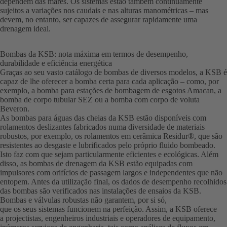
dependem das marés. Os sistemas estão também continuamente
sujeitos a variações nos caudais e nas alturas manométricas – mas
devem, no entanto, ser capazes de assegurar rapidamente uma
drenagem ideal.
Bombas da KSB: nota máxima em termos de desempenho,
durabilidade e eficiência energética
Graças ao seu vasto catálogo de bombas de diversos modelos, a KSB é
capaz de lhe oferecer a bomba certa para cada aplicação – como, por
exemplo, a bomba para estações de bombagem de esgotos Amacan, a
bomba de corpo tubular SEZ ou a bomba com corpo de voluta
Beveron.
As bombas para águas das cheias da KSB estão disponíveis com
rolamentos deslizantes fabricados numa diversidade de materiais
robustos, por exemplo, os rolamentos em cerâmica Residur®, que são
resistentes ao desgaste e lubrificados pelo próprio fluido bombeado.
Isto faz com que sejam particularmente eficientes e ecológicas. Além
disso, as bombas de drenagem da KSB estão equipadas com
impulsores com orifícios de passagem largos e independentes que não
entopem. Antes da utilização final, os dados de desempenho recolhidos
das bombas são verificados nas instalações de ensaios da KSB.
Bombas e válvulas robustas não garantem, por si só,
que os seus sistemas funcionem na perfeição. Assim, a KSB oferece
a projectistas, engenheiros industriais e operadores de equipamento,