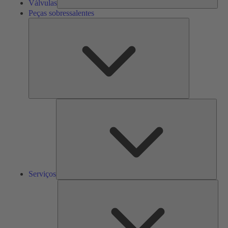
Válvulas
Peças sobressalentes
Peças
sobressalente
Serv
Serviços
Solu