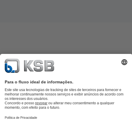
Catálogo de produtos
KSB SupremeServ: peças sobressalentes
KSB
SupremeServ: assistência premium para bombas e válvulas
Carrinho
de compras
Ferramentas
Águas Residuais
Abastecimento de Água
Indústria
Tecnologia de
edifícios
Energias Renováveis
KSB Portugal • Venha Conhecer-nos melhor
Eventos
Informações